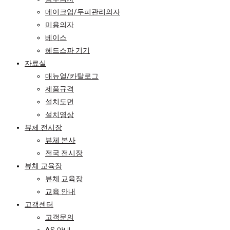
메이크업/두피관리의자
미용의자
베이스
헤드스파 기기
자료실
매뉴얼/카탈로그
제품규격
설치도면
설치영상
뷰체 전시장
뷰체 본사
전국 전시장
뷰체 교육장
뷰체 교육장
교육 안내
고객센터
고객문의