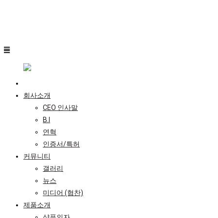
회사소개
CEO 인사말
B.I
연혁
인증서/특허
커뮤니티
갤러리
뉴스
미디어 (협찬)
제품소개
샴푸의자