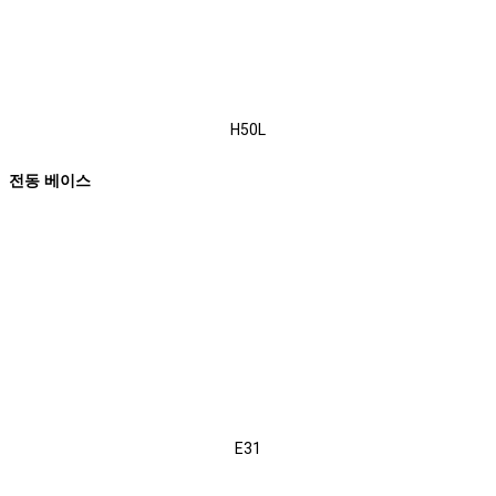
H50L
전동 베이스
E31