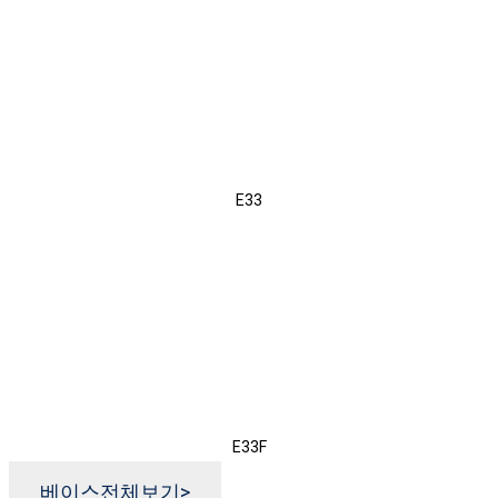
E33
E33F
베이스전체보기
>