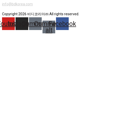
info@bdkorea.com
Copyright 2026 비디코리아㈜ All rights reserved.
Youtube
Instagram
Comment
Comment-
Facebook
alt