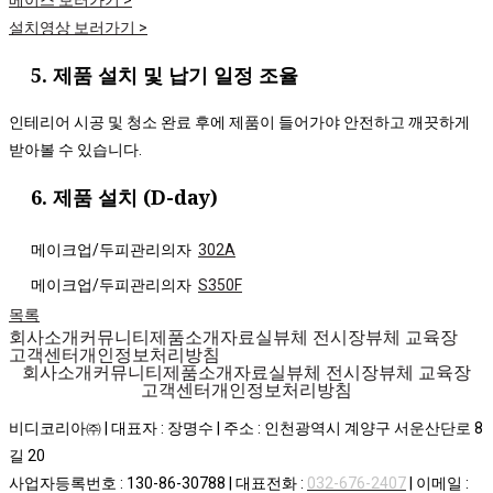
베이스 보러가기 >
설치영상 보러가기 >
제품 설치 및 납기 일정 조율
인테리어 시공 및 청소 완료 후에 제품이 들어가야 안전하고 깨끗하게
받아볼 수 있습니다.​
제품 설치 (D-day)​
메이크업/두피관리의자
302A
메이크업/두피관리의자
S350F
목록
회사소개
커뮤니티
제품소개
자료실
뷰체 전시장
뷰체 교육장
고객센터
개인정보처리방침
회사소개
커뮤니티
제품소개
자료실
뷰체 전시장
뷰체 교육장
고객센터
개인정보처리방침
비디코리아㈜ | 대표자 : 장명수 | 주소 : 인천광역시 계양구 서운산단로 8
길 20
사업자등록번호 : 130-86-30788 | 대표전화 :
032-676-2407
| 이메일 :