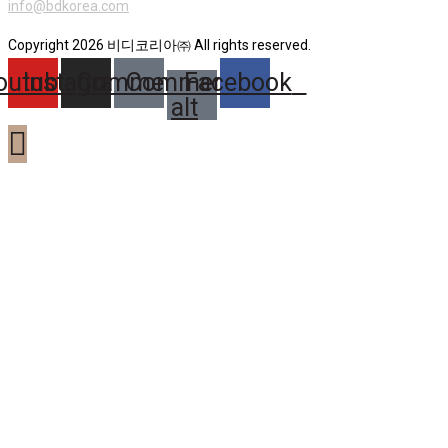
info@bdkorea.com
Copyright 2026 비디코리아㈜ All rights reserved.
outube
Instagram
Comment
Comment-
Facebook
alt